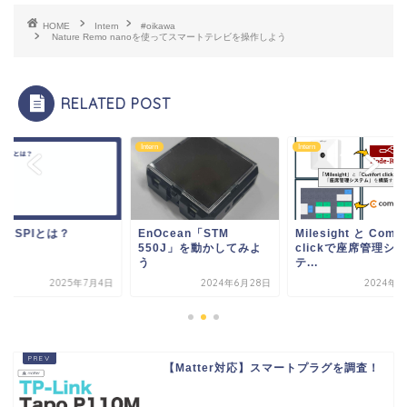
HOME
Intern
#oikawa
Nature Remo nanoを使ってスマートテレビを操作しよう
RELATED POST
n
Intern
Intern
Ocean「STM
Milesight と Comfort
DMX, SPIとは？
50J」を動かしてみよ
clickで座席管理シス
テ...
2024年6月28日
2024年7月5日
2025年7
【Matter対応】スマートプラグを調査！