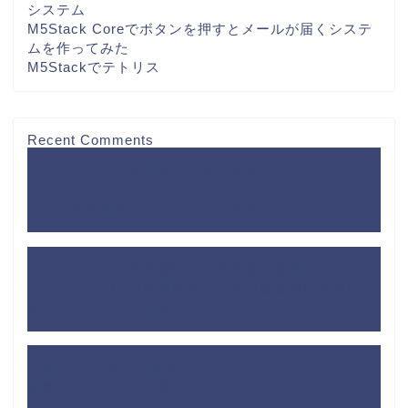
システム
M5Stack Coreでボタンを押すとメールが届くシステ
ムを作ってみた
M5Stackでテトリス
Recent Comments
スマートプラグをNode-Redで制御してみる
に
ター
ミナルからpythonスクリプトを使ってスマートWi-Fi
プラグを制御する｜インターン技術ブログ
より
スイッチボット温湿度計から温湿度を取得
に
Node-
REDでSwitchBot温湿度計のしきい値通知を実装して
みた｜インターン技術ブログ
より
Node-RedでMQTTを動作させる
に
MQTTについての
概要｜インターン技術ブログ
より